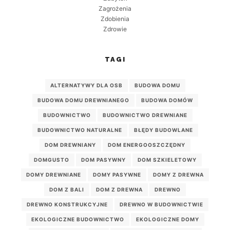
Zagrożenia
Zdobienia
Zdrowie
TAGI
ALTERNATYWY DLA OSB
BUDOWA DOMU
BUDOWA DOMU DREWNIANEGO
BUDOWA DOMÓW
BUDOWNICTWO
BUDOWNICTWO DREWNIANE
BUDOWNICTWO NATURALNE
BŁĘDY BUDOWLANE
DOM DREWNIANY
DOM ENERGOOSZCZĘDNY
DOMGUSTO
DOM PASYWNY
DOM SZKIELETOWY
DOMY DREWNIANE
DOMY PASYWNE
DOMY Z DREWNA
DOM Z BALI
DOM Z DREWNA
DREWNO
DREWNO KONSTRUKCYJNE
DREWNO W BUDOWNICTWIE
EKOLOGICZNE BUDOWNICTWO
EKOLOGICZNE DOMY