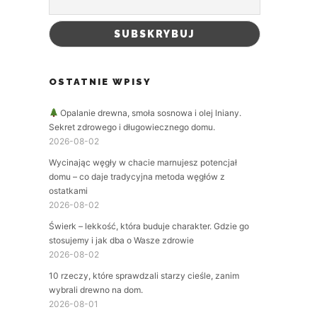
OSTATNIE WPISY
Opalanie drewna, smoła sosnowa i olej lniany.
Sekret zdrowego i długowiecznego domu.
2026-08-02
Wycinając węgły w chacie marnujesz potencjał
domu – co daje tradycyjna metoda węgłów z
ostatkami
2026-08-02
Świerk – lekkość, która buduje charakter. Gdzie go
stosujemy i jak dba o Wasze zdrowie
2026-08-02
10 rzeczy, które sprawdzali starzy cieśle, zanim
wybrali drewno na dom.
2026-08-01