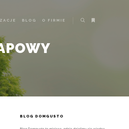
IZACJE
BLOG
O FIRMIE
Szukaj
Więcej informacji
PAPOWY
BLOG DOMGUSTO
Blog Domgusto to miejsce, gdzie dzielimy się wiedzą