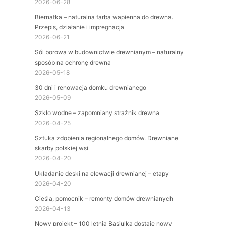
2026-06-28
Biernatka – naturalna farba wapienna do drewna.
Przepis, działanie i impregnacja
2026-06-21
Sól borowa w budownictwie drewnianym – naturalny
sposób na ochronę drewna
2026-05-18
30 dni i renowacja domku drewnianego
2026-05-09
Szkło wodne – zapomniany strażnik drewna
2026-04-25
Sztuka zdobienia regionalnego domów. Drewniane
skarby polskiej wsi
2026-04-20
Układanie deski na elewacji drewnianej – etapy
2026-04-20
Cieśla, pomocnik – remonty domów drewnianych
2026-04-13
Nowy projekt – 100 letnia Basiulka dostaje nowy